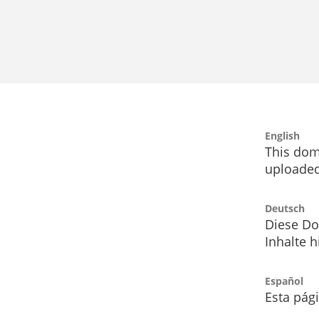
English
This dom
uploaded
Deutsch
Diese Do
Inhalte h
Español
Esta pág