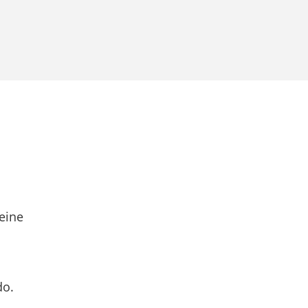
eine
do.